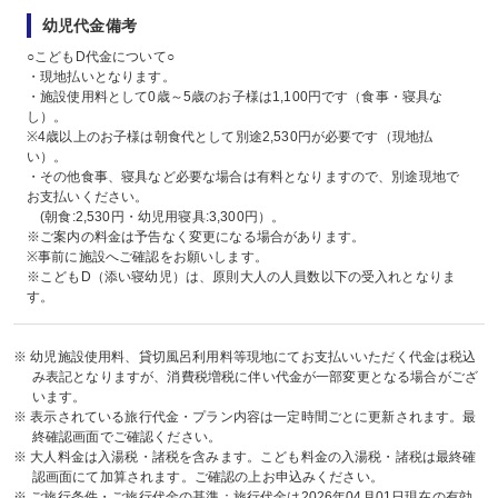
幼児代金備考
○こどもD代金について○
・現地払いとなります。
・施設使用料として0歳～5歳のお子様は1,100円です（食事・寝具な
し）。
※4歳以上のお子様は朝食代として別途2,530円が必要です（現地払
い）。
・その他食事、寝具など必要な場合は有料となりますので、別途現地で
お支払いください。
(朝食:2,530円・幼児用寝具:3,300円）。
※ご案内の料金は予告なく変更になる場合があります。
※事前に施設へご確認をお願いします。
※こどもD（添い寝幼児）は、原則大人の人員数以下の受入れとなりま
す。
※ 幼児施設使用料、貸切風呂利用料等現地にてお支払いいただく代金は税込
み表記となりますが、消費税増税に伴い代金が一部変更となる場合がござ
います。
※ 表示されている旅行代金・プラン内容は一定時間ごとに更新されます。最
終確認画面でご確認ください。
※ 大人料金は入湯税・諸税を含みます。こども料金の入湯税・諸税は最終確
認画面にて加算されます。ご確認の上お申込みください。
※ ご旅行条件・ご旅行代金の基準：
旅行代金は2026年04月01日現在の有効