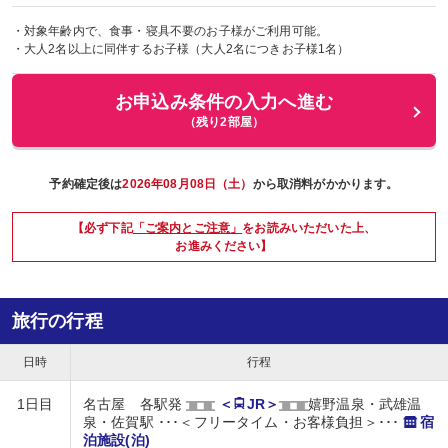
対象年齢内で、食事・寝具不要のお子様がご利用可能。
大人2名以上に同伴するお子様（大人2名につきお子様1名）
お申込み条件の入力へ進む
（残り2部屋）
予約確定後は
2026年08月08日（土）
から取消料がかかります。
【必ず下記
「ご案内とご注意」
をお読みいただいた上、
お進みください】
旅行の行程
日時
行程
1日目
名古屋 各駅発
＜
JR＞
嬉野温泉・武雄温
泉・佐賀駅 ･･･＜フリータイム・お客様負担＞･･･
宿
泊施設(泊)