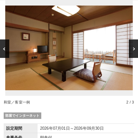
Previous
Nex
男性用露天風呂一例
和室／客室一例
外観
2 / 3
部屋でインターネット
設定期間
2026年07月01日～2026年09月30日
食事条件
朝食付