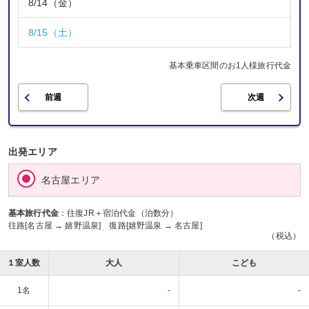
8/14（金）
8/15（土）
基本乗車区間のお1人様旅行代金
前週
次週
出発エリア
名古屋エリア
基本旅行代金
：往復JR＋宿泊代金（泊数分）
往路[
名古屋 → 嬉野温泉
] 復路[
嬉野温泉 → 名古屋
]
（税込）
１室人数
大人
こども
1名
-
-