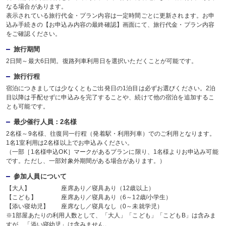
なる場合があります。
表示されている旅行代金・プラン内容は一定時間ごとに更新されます。お申
込み手続きの【お申込み内容の最終確認】画面にて、旅行代金・プラン内容
をご確認ください。
旅行期間
2日間～最大6日間。復路列車利用日を選択いただくことが可能です。
旅行行程
宿泊につきましては少なくともご出発日の1泊目は必ずお選びください。2泊
目以降は手配せずに申込みを完了することや、続けて他の宿泊を追加するこ
とも可能です。
最少催行人員：2名様
2名様～9名様、往復同一行程（発着駅・利用列車）でのご利用となります。
1名1室利用は2名様以上でお申込みください。
（一部［1名様申込OK］マークがあるプランに限り、1名様よりお申込み可能
です。ただし、一部対象外期間がある場合があります。）
参加人員について
【大人】 座席あり／寝具あり（12歳以上）
【こども】 座席あり／寝具あり（6～12歳/小学生）
【添い寝幼児】 座席なし／寝具なし（0～未就学児）
※1部屋あたりの利用人数として、「大人」「こども」「こどもB」は含みま
すが、「添い寝幼児」は含みません。