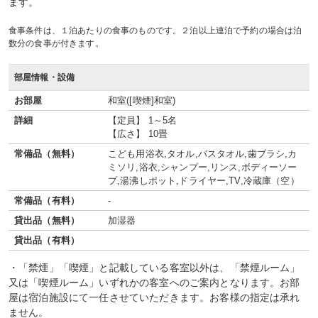
ます。
食事条件は、１泊あたりの食事のものです。２泊以上連泊で予約の場合は泊
数分の食事が付きます。
部屋情報・設備
お部屋
和室([喫煙]和室)
詳細
【定員】 1～5名
【広さ】 10畳
常備品（無料）
こども用浴衣,タオル,バスタオル,歯ブラシ,カ
ミソリ,浴衣,シャンプー,リンス,ボディーソー
プ,湯沸しポット,ドライヤー,TV,冷蔵庫（空）
常備品（有料）
-
貸出品（無料）
加湿器
貸出品（有料）
・「禁煙」「喫煙」と記載している客室以外は、「禁煙ルーム」
又は「喫煙ルーム」いずれかの客室へのご案内となります。お部
屋は宿泊施設にて一任させていただきます。お客様の指定は承れ
ません。