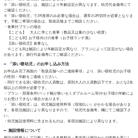
※「添い寝幼児」は、施設により年齢設定が異なります。幼児代金備考にて
ご確認ください。
※「添い寝幼児」でJR座席のみ必要な場合は、通常のJR切符が必要となりま
す。手配ご希望の場合は、取扱店舗までご相談ください。
・食事付プランの場合
【こども】 大人に準じた食事（数品又は量の少ない程度）
【こどもB】お子様向けの食事（お子様ランチ風）
【添い寝幼児】食事なし
※こどもBは施設により年齢設定が異なり、プランによって設定がない場合
があります。旅行代金備考にてご確認ください。
「添い寝幼児」のお申し込み方法
お申込み完了画面の「取扱店舗へのご連絡事項」より、添い寝幼児のお子様
の性別・年齢をご連絡ください。
・同行できる添い寝幼児の人員数は、原則大人の人員数以下です。おとな2名
様以上の同伴が必要です。
・プラン・部屋条件(ベッド幅が狭いセミダブルルーム等)やお子様の年齢によ
りお受けできない場合があります。
・「添い寝幼児」は、幼児施設使用料等（現地払い）がかかる場合がありま
す。各宿泊施設により異なりますので、「幼児代金備考」欄にてご確認下さ
い。
・幼児施設使用料に含まれるものは、各宿泊施設により異なります。
施設情報について
施設の情報として記載している各種料金・案内等は施設からの情報を基にし