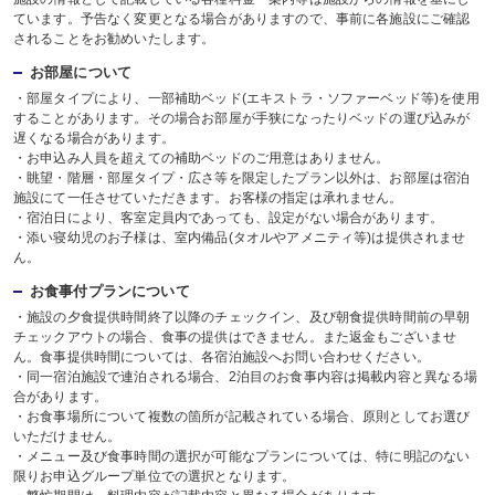
ています。予告なく変更となる場合がありますので、事前に各施設にご確認
されることをお勧めいたします。
お部屋について
・部屋タイプにより、一部補助ベッド(エキストラ・ソファーベッド等)を使用
することがあります。その場合お部屋が手狭になったりベッドの運び込みが
遅くなる場合があります。
・お申込み人員を超えての補助ベッドのご用意はありません。
・眺望・階層・部屋タイプ・広さ等を限定したプラン以外は、お部屋は宿泊
施設にて一任させていただきます。お客様の指定は承れません。
・宿泊日により、客室定員内であっても、設定がない場合があります。
・添い寝幼児のお子様は、室内備品(タオルやアメニティ等)は提供されませ
ん。
お食事付プランについて
・施設の夕食提供時間終了以降のチェックイン、及び朝食提供時間前の早朝
チェックアウトの場合、食事の提供はできません。また返金もございませ
ん。食事提供時間については、各宿泊施設へお問い合わせください。
・同一宿泊施設で連泊される場合、2泊目のお食事内容は掲載内容と異なる場
合があります。
・お食事場所について複数の箇所が記載されている場合、原則としてお選び
いただけません。
・メニュー及び食事時間の選択が可能なプランについては、特に明記のない
限りお申込グループ単位での選択となります。