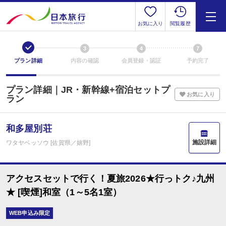
お気に入り
閲覧履歴
1
3
4
7
プラン詳細
内容の確認
会員登録・認証
予約完了
プラン詳細｜JR・新幹線+宿泊セットプ
お気に入り
ラン
和多屋別荘
施設詳細
ワタヤベッソウ [佐賀県／嬉野]
アクセスセットで行く！夏旅2026★行っトク♪九州
★ [喫煙]和室（1～5名1室）
WEB申込み限定