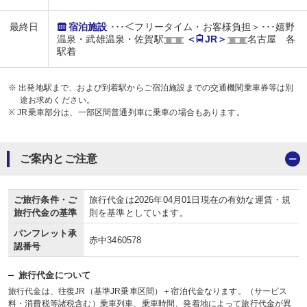
最終日
宿泊施設
･･･＜フリータイム・お客様負担＞･･･嬉野
温泉・武雄温泉・佐賀駅
＜
JR＞
名古屋 各
駅着
※ 出発地駅まで、および到着駅からご宿泊施設までの交通機関乗車券等は別
途お求めください。
※ JR乗車部分は、一部区間普通列車に乗車の場合もあります。
ご案内とご注意
ご旅行条件・ご
旅行代金は2026年04月01日現在の有効な運賃・規
旅行代金の基準
則を基準としています。
パンフレット承
赤中3460578
認番号
旅行代金について
旅行代金は、往復JR（基準JR乗車区間）＋宿泊代金なります。（サービス
料・消費税等諸税含む）乗車列車、乗車時間、発着地によって旅行代金が異