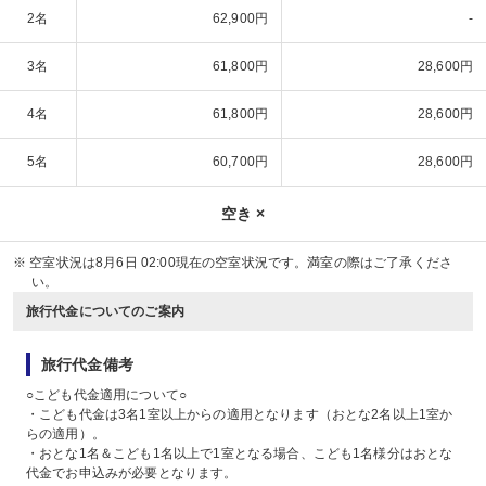
2名
62,900円
-
3名
61,800円
28,600円
4名
61,800円
28,600円
5名
60,700円
28,600円
空き ×
※ 空室状況は
8月6日 02:00
現在の空室状況です。満室の際はご了承くださ
い。
旅行代金についてのご案内
旅行代金備考
○こども代金適用について○
・こども代金は3名1室以上からの適用となります（おとな2名以上1室か
らの適用）。
・おとな1名＆こども1名以上で1室となる場合、こども1名様分はおとな
代金でお申込みが必要となります。