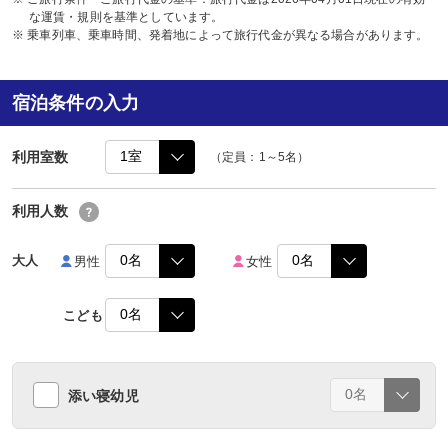
な運賃・規則を基準としています。
※ 乗車列車、乗車時間、発着地によって旅行代金が異なる場合があります。
宿泊条件の入力
利用室数
（定員：1～5名）
利用人数
大人
男性
女性
こども
添い寝幼児